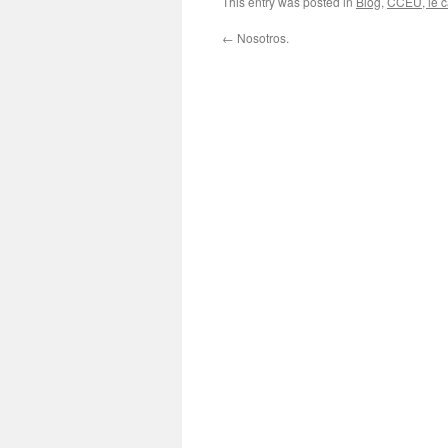
This entry was posted in
Blog
,
CCEU, le ca
←
Nosotros.