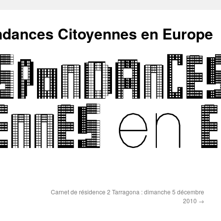
ndances Citoyennes en Europe
Carnet de résidence 2 Tarragona : dimanche 5 décembre
2010
→