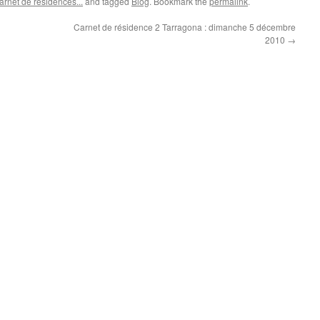
rnet de résidences...
and tagged
Blog
. Bookmark the
permalink
.
Carnet de résidence 2 Tarragona : dimanche 5 décembre
2010
→