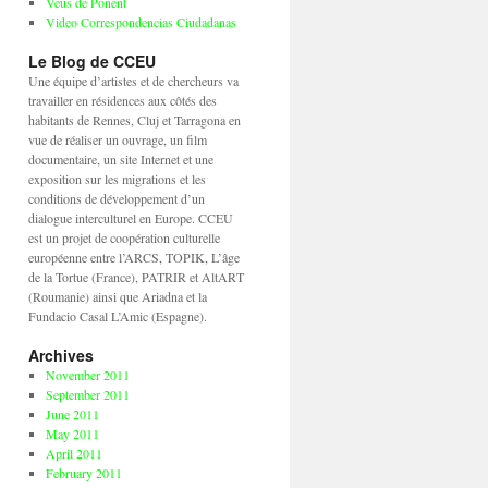
Veus de Ponent
Video Correspondencias Ciudadanas
Le Blog de CCEU
Une équipe d’artistes et de chercheurs va
travailler en résidences aux côtés des
habitants de Rennes, Cluj et Tarragona en
vue de réaliser un ouvrage, un film
documentaire, un site Internet et une
exposition sur les migrations et les
conditions de développement d’un
dialogue interculturel en Europe. CCEU
est un projet de coopération culturelle
européenne entre l’ARCS, TOPIK, L’âge
de la Tortue (France), PATRIR et AltART
(Roumanie) ainsi que Ariadna et la
Fundacio Casal L’Amic (Espagne).
Archives
November 2011
September 2011
June 2011
May 2011
April 2011
February 2011