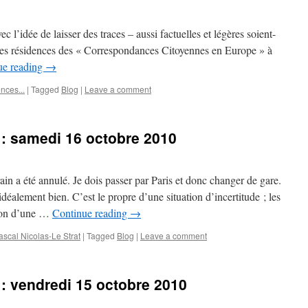
c l’idée de laisser des traces – aussi factuelles et légères soient-
u les résidences des « Correspondances Citoyennes en Europe » à
ue reading
→
nces...
|
Tagged
Blog
|
Leave a comment
 : samedi 16 octobre 2010
n a été annulé. Je dois passer par Paris et donc changer de gare.
alement bien. C’est le propre d’une situation d’incertitude ; les
 non d’une …
Continue reading
→
scal Nicolas-Le Strat
|
Tagged
Blog
|
Leave a comment
 : vendredi 15 octobre 2010