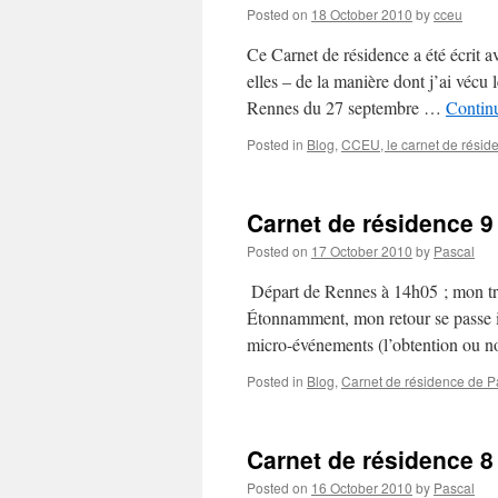
Posted on
18 October 2010
by
cceu
Ce Carnet de résidence a été écrit ave
elles – de la manière dont j’ai véc
Rennes du 27 septembre …
Contin
Posted in
Blog
,
CCEU, le carnet de réside
Carnet de résidence 9
Posted on
17 October 2010
by
Pascal
Départ de Rennes à 14h05 ; mon trai
Étonnamment, mon retour se passe idé
micro-événements (l’obtention ou
Posted in
Blog
,
Carnet de résidence de Pa
Carnet de résidence 8
Posted on
16 October 2010
by
Pascal