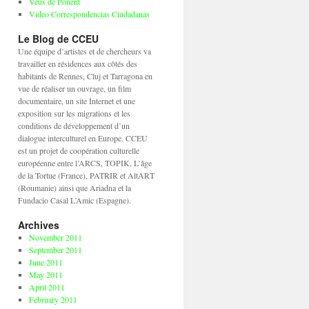
Veus de Ponent
Video Correspondencias Ciudadanas
Le Blog de CCEU
Une équipe d’artistes et de chercheurs va
travailler en résidences aux côtés des
habitants de Rennes, Cluj et Tarragona en
vue de réaliser un ouvrage, un film
documentaire, un site Internet et une
exposition sur les migrations et les
conditions de développement d’un
dialogue interculturel en Europe. CCEU
est un projet de coopération culturelle
européenne entre l’ARCS, TOPIK, L’âge
de la Tortue (France), PATRIR et AltART
(Roumanie) ainsi que Ariadna et la
Fundacio Casal L’Amic (Espagne).
Archives
November 2011
September 2011
June 2011
May 2011
April 2011
February 2011