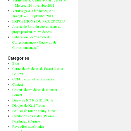
Vernissage au Centre Social Ty Blosne
– Mercredi 24 novembre 2011
Vernissage à la bibliothèque du
Triangle – 20 septembre 2011.
EXPOSITIONS DU PROJET CCEU
Journal de Bord du coordinateur du
projet pendant les résidences
Publication des “Carnets de
Correspondances / Cuaderno de
Correspondancias”
Categories
Blog
Carnet de résidence de Pascal Nicolas-
Le Strat
CCEU, le carnet de résidences…
Contact
Croquis de résidence de Romain
Louvel
Diario de NO RESIDENCIA
Dibujos de Xavi Trobat
Feuilles de route / Fanny Minetti
Habitación con vistas (Paloma
Fernández Sobrino)
Revue/Revista/Cronica